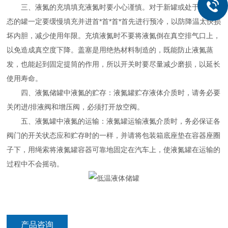
三、液氮的充填填充液氮时要小心谨慎。对于新罐或处于干燥状
态的罐一定要缓慢填充并进首*首*首*首先进行预冷，以防降温太快损
坏内胆，减少使用年限。充填液氮时不要将液氮倒在真空排气口上，
以免造成真空度下降。盖塞是用绝热材料制造的，既能防止液氮蒸
发，也能起到固定提筒的作用，所以开关时要尽量减少磨损，以延长
使用寿命。
四、液氮储罐中液氮的贮存：液氮罐贮存液体介质时，请务必要
关闭进/排液阀和增压阀，必须打开放空阀。
五、液氮罐中液氮的运输：液氮罐运输液氮介质时，务必保证各
阀门的开关状态应和贮存时的一样，并请将包装箱底座垫在容器座圈
子下，用绳索将液氮罐容器可靠地固定在汽车上，使液氮罐在运输的
过程中不会摇动。
产品咨询