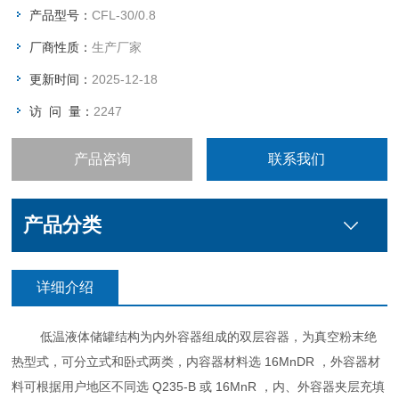
产品型号：
CFL-30/0.8
厂商性质：
生产厂家
更新时间：
2025-12-18
访 问 量：
2247
产品咨询
联系我们
产品分类
详细介绍
低温液体储罐结构为内外容器组成的双层容器，为真空粉末绝
热型式，可分立式和卧式两类，内容器材料选 16MnDR ，外容器材
料可根据用户地区不同选 Q235-B 或 16MnR ，内、外容器夹层充填