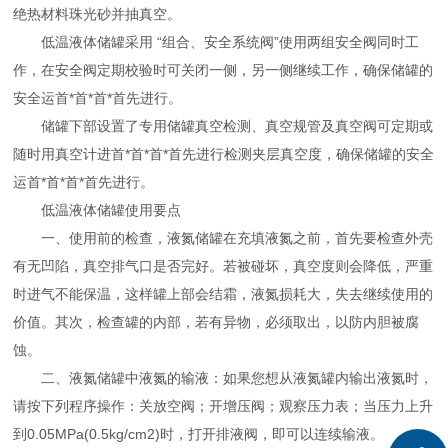
绝热材料珠光砂并抽真空。
低温液体储罐采用 “组合、安全系统阀”使用两组安全阀同时工
作，在安全阀定期校验时可关闭一侧，另一侧继续工作，确保储罐的
安全运首*首*首*首先进行。
储罐下部设置了专用储罐真空检测、真空规管及真空阀可定期或
随时用真空计进首*首*首*首先进行检测夹层真空度，确保储罐的安全
运首*首*首*首先进行。
低温液体储罐使用要点
一、使用前的检查，液氮储罐在充填液氮之前，首先要检查外壳
有无凹陷，真空排气口是否完好。若被碰坏，真空度则会降低，严重
时进气不能保温，这样罐上部会结霜，液氮损耗大，失去继续使用的
价值。其次，检查罐的内部，若有异物，必须取出，以防内胆被腐
蚀。
二、液氮储罐中液氮的输液：如果您想从液氮罐内输出液氮时，
请按下列程序操作：关放空阀；开增压阀；观察压力表；当压力上升
到0.05MPa(0.5kg/cm2)时，打开排液阀，即可以连续输液。