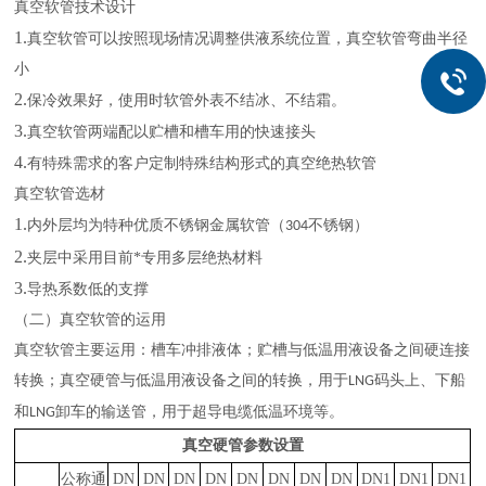
真空软管技术设计
1.
真空软管可以按照现场情况调整供液系统位置，真空软管弯曲半径
小
2.
保冷效果好，使用时软管外表不结冰、不结霜。
3.
真空软管两端配以贮槽和槽车用的快速接头
4.
有特殊需求的客户定制特殊结构形式的真空绝热软管
真空软管选材
1.
内外层均为特种优质不锈钢金属软管（
不锈钢）
304
2.
夹层中采用目前*专用多层绝热材料
3.
导热系数低的支撑
（二）真空软管的运用
真空软管主要运用：槽车冲排液体；贮槽与低温用液设备之间硬连接
转换；真空硬管与低温用液设备之间的转换，用于
码头上、下船
LNG
和
卸车的输送管，用于超导电缆低温环境等。
LNG
真空硬管参数设
置
公称通
DN
DN
DN
DN
DN
DN
DN
DN
DN1
DN1
DN1