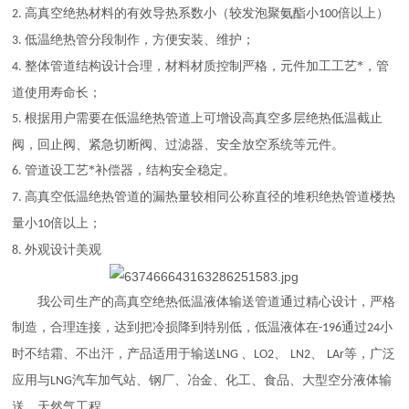
高真空绝热材料的有效导热系数小（较发泡聚氨酯小
倍以上）
2.
100
低温绝热管分段制作，方便安装、维护；
3.
整体管道结构设计合理，材料材质控制严格，元件加工工艺*，管
4.
道使用寿命长；
根据用户需要在低温绝热管道上可增设高真空多层绝热低温截止
5.
阀，回止阀、紧急切断阀、过滤器、安全放空系统等元件。
管道设工艺*补偿器，结构安全稳定。
6.
高真空低温绝热管道的漏热量较相同公称直径的堆积绝热管道楼热
7.
量小
倍以上；
10
外观设计美观
8.
我公司生产的高真空绝热低温液体输送管道通过精心设计，严格
制造，合理连接，达到把冷损降到特别低，低温液体在
通过
小
-196
24
时不结霜、不出汗，产品适用于输送
、
、
、
等，广泛
LNG
LO2
LN2
LAr
应用与
汽车加气站、钢厂、冶金、化工、食品、大型空分液体输
LNG
送、天然气工程。