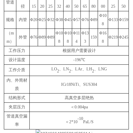
管道
径
15
20
25
32
40
50
65
80
00
25
50
Ф10
规格
内管
Ф20
Ф25
Ф32
Ф38
Ф45
Ф57
Ф76
Ф89
Ф133
Ф159
8
（
m
Ф10
Ф10
Ф11
Ф13
Ф16
外管
Ф76
Ф89
Ф89
159
Ф219
Ф245
m）
8
8
4
3
8
工作压力
根据用户需要设计
设计温度
-196℃
LO
、
LN
、
LAr、LH
、
LNG
工作介质
2
2
2
内、外简材
ICr18NiTi、SUS304
质
结构形式
高真空多层绝热
夹层压力
＜
0.004pa
管道真空漏
-10
＜
2*10
PaL/S
率