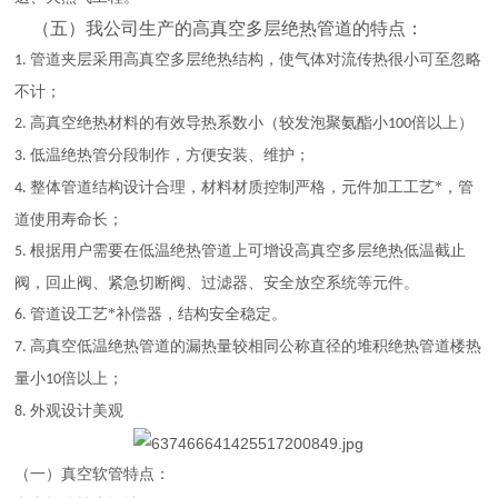
（五）我公司生产的高真空多层绝热管道的特点：
管道夹层采用高真空多层绝热结构，使气体对流传热很小可至忽略
1.
不计；
高真空绝热材料的有效导热系数小（较发泡聚氨酯小
倍以上）
2.
100
低温绝热管分段制作，方便安装、维护；
3.
整体管道结构设计合理，材料材质控制严格，元件加工工艺*，管
4.
道使用寿命长；
根据用户需要在低温绝热管道上可增设高真空多层绝热低温截止
5.
阀，回止阀、紧急切断阀、过滤器、安全放空系统等元件。
管道设工艺*补偿器，结构安全稳定。
6.
高真空低温绝热管道的漏热量较相同公称直径的堆积绝热管道楼热
7.
量小
倍以上；
10
外观设计美观
8.
（一）真空软管特点：