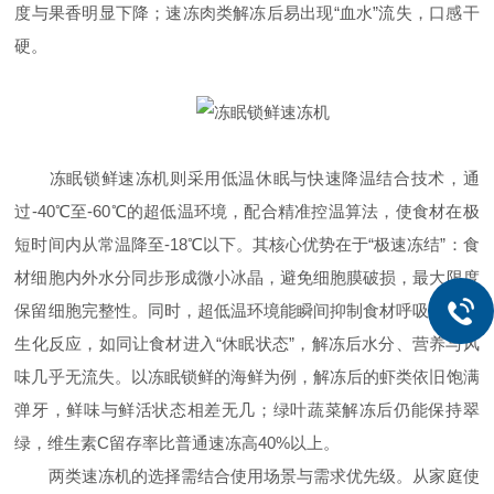
度与果香明显下降；速冻肉类解冻后易出现“血水”流失，口感干
硬。​
冻眠锁鲜速冻机则采用低温休眠与快速降温结合技术，通
过-40℃至-60℃的超低温环境，配合精准控温算法，使食材在极
短时间内从常温降至-18℃以下。其核心优势在于“极速冻结”：食
材细胞内外水分同步形成微小冰晶，避免细胞膜破损，最大限度
保留细胞完整性。同时，超低温环境能瞬间抑制食材呼吸作用与
生化反应，如同让食材进入“休眠状态”，解冻后水分、营养与风
味几乎无流失。以冻眠锁鲜的海鲜为例，解冻后的虾类依旧饱满
弹牙，鲜味与鲜活状态相差无几；绿叶蔬菜解冻后仍能保持翠
绿，维生素C留存率比普通速冻高40%以上。​
两类速冻机的选择需结合使用场景与需求优先级。从家庭使