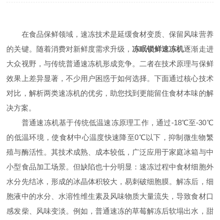
在食品保鲜领域，速冻技术是延缓食材变质、保留风味营养
的关键。随着消费对新鲜度需求升级，
冻眠锁鲜速冻机
逐渐走进
大众视野，与传统普通速冻机形成竞争。二者在技术原理与保鲜
效果上差异显著，不少用户困惑于如何选择。下面通过核心技术
对比，解析两类速冻机的优劣，助您找到更能留住食材本味的解
决方案。​
普通速冻机基于传统低温速冻原理工作，通过-18℃至-30℃
的低温环境，使食材中心温度快速降至0℃以下，抑制微生物繁
殖与酶活性。其技术成熟、成本较低，广泛应用于家庭冰箱与中
小型食品加工场景。但缺陷也十分明显：速冻过程中食材细胞外
水分先结冰，形成的冰晶体积较大，易刺破细胞膜。解冻后，细
胞液中的水分、水溶性维生素及风味物质大量流失，导致食材口
感发柴、风味变淡。例如，普通速冻的草莓解冻后软塌出水，甜