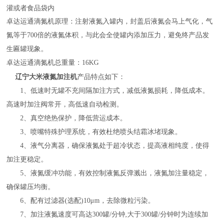
灌或者食品袋内
卓达运通滴氮机原理：注射液氮入罐内，封盖后液氮会马上气化，气
氮等于700倍的液氮体积，与此会全使罐内添加压力，避免终产品发
生匾罐现象。
卓达运通滴氮机总重量：16KG
辽宁大米液氮加注机
产品特点如下：
1、低速时无罐不充间隔加注方式，减低液氮损耗，降低成本。
高速时加注阀常开，高低速自动检测。
2、真空绝热保护，降低营运成本。
3、喷嘴特殊护理系统，有效杜绝喷头结霜冰堵现象。
4、液气分离器，确保液氮处于超冷状态，提高液相纯度，使得
加注更稳定。
5、液氮缓冲功能，有效控制液氮反弹溅出，液氮加注量稳定，
确保罐压均衡。
6、配有过滤器(选配)10μm，去除微粒污染。
7、加注液氮速度可高达300罐/分钟,大于300罐/分钟时为连续加