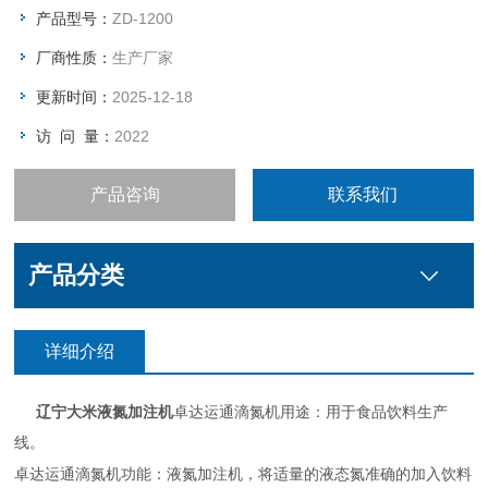
化，气氮等于700倍的液氮体积，与此会全使罐内添加压力，避
产品型号：
ZD-1200
免终产品发生匾罐现象。
厂商性质：
生产厂家
卓达运通滴氮机总重量：16KG
更新时间：
2025-12-18
访 问 量：
2022
产品咨询
联系我们
产品分类
详细介绍
辽宁大米液氮加注机
卓达运通滴氮机用途：用于食品饮料生产
线。
的加入饮料
卓达运通滴氮机功能：液氮加注机，将适量的液态氮准确