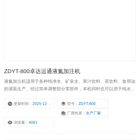
ZDYT-800卓达运通液氮加注机
液氮加注机适用于各种纯净水、矿泉水、果汁饮料、茶饮料、食用油
的灌装生产。经过简单调整部分零部件，本机同时也可以用于纯水，
矿泉水的灌装生产。采用微重力负压灌装技术，灌装更迅速、稳定、
准确，设备配有*的回流系统，避免饮料的二次污染及氧化；能满足
更新时间：
2025-12-18
型号：
ZDYT-800
95℃以下的热灌装技术要求，本设备采用人机界面触摸屏控制，PLC
厂商性质：
生产厂家
电脑控制，变频器控制等*技术。卓达运通液氮加注机
浏览量：
4061