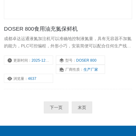
DOSER 800食用油充氮保鲜机
成都卓达运通液氮加注机可以准确地控制液氮量，具有无容器不加氮
的能力，PLC可控编程，外形小巧，安装简便可以配合任何生产线，
全部管路均采用真空液氮绝热管，可以更大限度的保证更低的液氮消
耗量和无结霜的操作坏境。食用油充氮保鲜机
更新时间：
2025-12-18
型号：
DOSER 800
厂商性质：
生产厂家
浏览量：
4637
下一页
末页