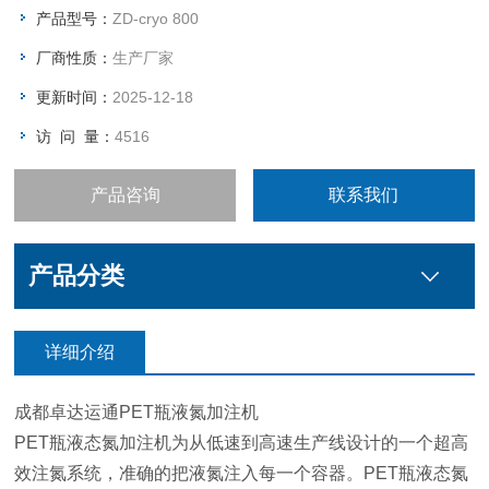
产品型号：
ZD-cryo 800
厂商性质：
生产厂家
更新时间：
2025-12-18
访 问 量：
4516
产品咨询
联系我们
产品分类
详细介绍
成都卓达运通PET瓶液氮加注机
PET瓶液态氮加注机为从低速到高速生产线设计的一个超高
效注氮系统，准确的把液氮注入每一个容器。PET瓶液态氮