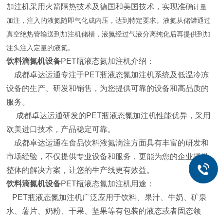
加注机采用火箭隔热技术及德国和美国技术，实现准确
计量
加注，注入的液氮随即气化成内压，达到特定要求。液氮从储罐通过
真空绝热管输送到加注机储槽，液氮经过气液分离纯化后再提供到加
注头注入定量的液氮。
饮料滴氮机设备
PET瓶液态氮加注机介绍：
成都卓达运通专注于PET瓶液态氮加注机系统及低温冷冻
设备的生产、研发和销售，为您提供可靠的设备和高品质的
服务。
成都卓达运通研发的PET瓶液态氮加注机性能优异，采用
欧美进口技术，产品稳定可靠。
成都卓达运通在食品饮料液氮滴注方面具有丰富的研发和
市场经验，不仅提供专业设备和服务，更能为您的企业提供
整体的解决方案，让您的生产线更有效益。
饮料滴氮机设备
PET瓶液态氮加注机用途：
PET瓶液态氮加注机广泛应用于饮料、果汁、牛奶、矿泉
水、薯片、奶粉、干果、坚果等有包装的液态或者固态领