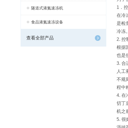
1．
隧道式液氮速冻机
在冷
食品液氮速冻设备
是检
冷冻
查看全部产品
2. 
根据
也是
3. 
人工
不规
程中
4. 
切丁
机之
5. 
沥掉