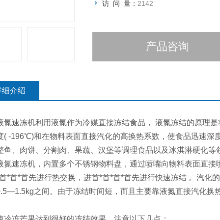
访 问 量：
2142
产品咨询
详细介绍
液氮速冻机利用液氮作为冷媒直接冻结食品， 液氮冻结的原理
度( -196℃)和在物料表面直接汽化的高换热系数，使食品迅
整鱼、肉饼、分割肉、果蔬、汉堡等调理食品以及冰淇淋硬化等
液氮速冻机，内置多个不锈钢物料盘，通过喷嘴向物料表面直接
*首*首*首先进行热交换，进首*首*首*首先进行快速冻结 。汽
0.5—1.5kg之间。由于冻结时间短，而且主要靠液氮直接汽化
使冷冻芒果达到很好的冻结效果，注意以下几点：