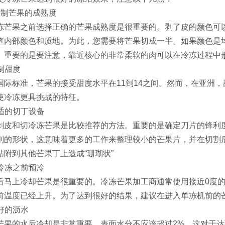
控制芒果的成熟度
冻芒果之前选择正确的芒果成熟度是很重要的。剥了皮的颜色可
查内部颜色和质地。为此，您需要将芒果切成一半。如果颜色是
。重要的是要注意，靠近核心的非常柔软的肉可以在冷冻过程中
控制甜度
国际标准，芒果的接受甜度水平在11到14之间。然而，在亚洲，
使冷冻更具挑战的特征。
合适的切丁设备
剥皮和切冷冻芒果是比较推荐的方法。重要的是确定刀片的锋利
则的形状，这意味着更多的工作来整理较小的芒果片，并在切割
粘附到其他芒果丁上造成“珊瑚状”
在冷冻之前预冷
后马上冷却芒果是很重要的。冷冻芒果加工商通常使用接近0度的
前温度已经上升。为了达到很好的结果，建议在进入单冻机前的
很好的沥水
芒果的水后冷却是非常重要。表面水分不应该超过2%。这对于