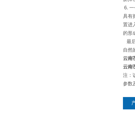
6.
具有
置进
的形
最后
自然
云南
云南
注：
参数