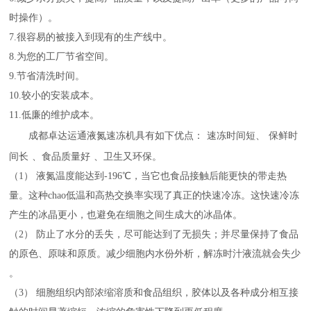
时操作）。
7.很容易的被接入到现有的生产线中。
8.为您的工厂节省空间。
9.节省清洗时间。
10.较小的安装成本。
11.低廉的维护成本。
成都卓达运通
液氮速冻机
具有如下优点：
速冻时间短、
保鲜时
间长
、食品质量好
、卫生又环保。
（
1） 液氮温度能达到-196℃，当它也食品接触后能更快的带走热
量。这种chao低温和高热交换率实现了真正的快速冷冻。这快速冷冻
产生的冰晶更小，也避免在细胞之间生成大的冰晶体。
（
2） 防止了水分的丢失，尽可能达到了无损失；并尽量保持了食品
的原色、原味和原质。减少细胞内水份外析，解冻时汁液流就会失少
。
（
3） 细胞组织内部浓缩溶质和食品组织，胶体以及各种成分相互接