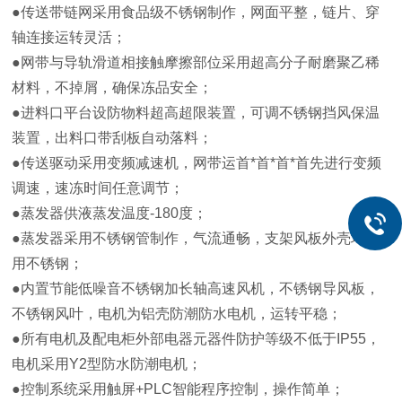
●传送带链网采用食品级不锈钢制作，网面平整，链片、穿
轴连接运转灵活；
●网带与导轨滑道相接触摩擦部位采用超高分子耐磨聚乙稀
材料，不掉屑，确保冻品安全；
●进料口平台设防物料超高超限装置，可调不锈钢挡风保温
装置，出料口带刮板自动落料；
●传送驱动采用变频减速机，网带运首*首*首*首先进行变频
调速，速冻时间任意调节；
●蒸发器供液蒸发温度-180度；
●蒸发器采用不锈钢管制作，气流通畅，支架风板外壳均采
用不锈钢；
●内置节能低噪音不锈钢加长轴高速风机，不锈钢导风板，
不锈钢风叶，电机为铝壳防潮防水电机，运转平稳；
●所有电机及配电柜外部电器元器件防护等级不低于IP55，
电机采用Y2型防水防潮电机；
●控制系统采用触屏+PLC智能程序控制，操作简单；