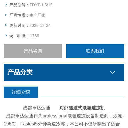
技术。对虾隧道式液氮速冻机
产品型号：
ZDYT-1.5/15
厂商性质：
生产厂家
更新时间：
2025-12-24
访 问 量：
1738
产品咨询
联系我们
产品分类
详细介绍
成都卓达运通——
对虾隧道式液氮速冻机
成都卓达运通作为professional液氮速冻设备制造商，液氮-
196℃，Fastest5分钟急速冷冻，本公司不仅研制出了适合