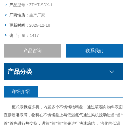
进行，操作简单，可靠性强，运首*首*首*首先进行结束自动报
产品型号：
ZDYT-SDX-1
警。张家口液氮速冻机厂家，液氮速冻机，液氮速冻柜，食品速
厂商性质：
生产厂家
冻机
更新时间：
2025-12-18
访 问 量：
1417
产品咨询
联系我们
产品分类
详细介绍
柜式液氮速冻机，内置多个不锈钢物料盘，通过喷嘴向物料表面
直接喷淋液滴，物料在不锈钢盘上与低温氮气通过风机搅动进首*首*
首*首先进行热交换，进首*首*首*首先进行快速冻结
。汽化的低温