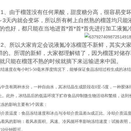
1、由于榴莲没有任何果酸，甜度糖分高，很容易变
～3天内就会变坏，所以所有树上自然熟的榴莲均只能
的也好，都只能在当地进首*首*首*首先进行加工液氮
2、所以大家肯定会说液氮冷冻榴莲不新鲜，其实大家
鲜的。所谓的新鲜，大家都理解错了，因为榴莲对储
就只能在榴莲不熟的时候就摘下来运输进来中国。
冻结速度在每小时
5-50毫米厚度情况下，能够保证食品冻结过程生成的
品中含有两种水分，一种自由水，其冰结晶生成阶段在
0至-5度，一种胶
以上。此外，冰结晶后的低温环境下贮存食品抑制微生物活动和繁殖，达到
速冻的影响主要有
5个因素：
冷却介质温度：食品冻结速度和冰点与冷却介质温差Δt成正比。冷却介质温
冻品着风的影响：着风表面积、风速、冷风循环率影响冻结速度：试验表明，青刀
10分钟即可。