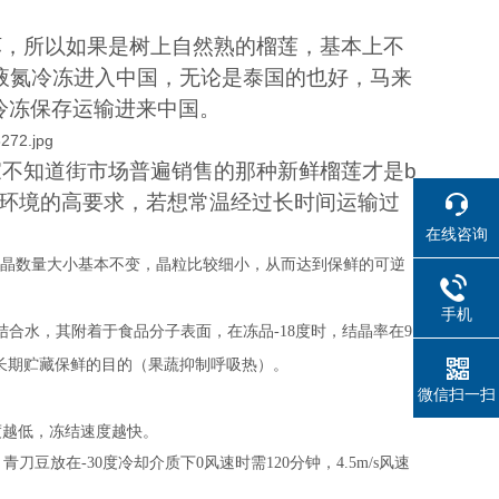
坏，所以如果是树上自然熟的榴莲，基本上不
液氮冷冻进入中国，无论是泰国的也好，马来
冷冻保存运输进来中国。
不知道街市场普遍销售的那种新鲜榴莲才是b
存环境的高要求，若想常温经过长时间运输过
在线咨询
冰结晶数量大小基本不变，晶粒比较细小，从而达到保鲜的可逆
手机
体结合水，其附着于食品分子表面，在冻品-18度时，结晶率在9
长期贮藏保鲜的目的（果蔬抑制呼吸热）。
微信扫一扫
度越低，冻结速度越快。
豆放在-30度冷却介质下0风速时需120分钟，4.5m/s风速