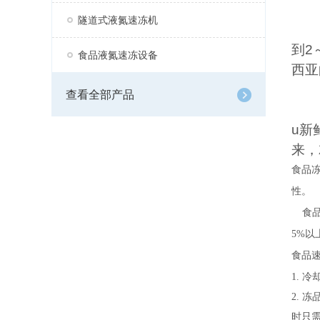
隧道式液氮速冻机
到2
食品液氮速冻设备
西亚
查看全部产品
u新
来，
食品
性。
食
5%
食品
1. 
2. 
时只需