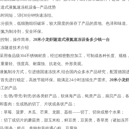
隧道式液氮速冻机设备
--产品优势
速冻时间短，5到
3
0分钟快速冻结。
低水分损失，低细胞组织破坏，
较
大限度的保存了产品的质地、色泽和味道
以液氮为制冷剂，安全环保。
能控制，
操作简单。
20米小龙虾隧道式液氮速冻设备多少钱一台
速冻隧道技术介绍
箱体采用食品级304不锈钢材质，经过精密数控加工，可制成各种长度、规
、重量轻、强度高、耐腐蚀、抗老化、外形美观。
用液氮制冷方式，引进德国速冻技术,结合国内众多水产品研究，配置德国
*首先进行稳定，高效节能环保。能满足24小时连续生产需求。
20米小龙
加工的产品
鲜：生/熟/带壳/剥壳/的各类虾产品，软体海产品，蚝类产品，扇贝产品，
类和畜肉：生或熟的切丁、片状或条状产品；
水果：草莓、菠萝、木瓜、芒果、龙眼、荔枝——切丁、切块或整个水果；
蔬菜：切丁或切片的蘑菇类，甜玉米粒，鲜豆类，豆荚类，香草类（诸如冻
制品/面条：糕点，单独包装的通心粉，豆腐块。