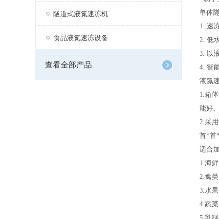
单体
隧道式液氮速冻机
1. 
食品液氮速冻设备
2. 
3. 
查看全部产品
4.
智
液氮
1.
能好
2.采
首*首
适合
1.海
2.禽
3.
4.
5.乳