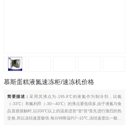
慕斯蛋糕液氮速冻柜/速冻机价格
简要描述：
采用其沸点为-195.8℃的液氮作为制冷剂，比氨
（-33℃）和氟利昂（-30~-40℃）的沸点要低得多,由于液氮与食
品直接接触时,以200℃以上的温差进首*首*首*首先进行激烈的热
交换,所以冻结速度极快,每分钟降温约7~15℃,冻结速度比一般冻
结方法约快约30~40倍。相应的每小时冻结量就有显著提高。