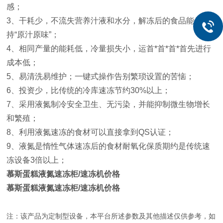
感；
3、干耗少，不流失营养汁液和水分，解冻后的食品能保
持“原汁原味”；
4、相同产量的能耗低，冷量损失小，运首*首*首*首先进行
成本低；
5、易清洗易维护；一键式操作告别繁琐设置的苦恼；
6、投资少，比传统的冷库速冻节约30%以上；
7、采用液氮制冷安全卫生、无污染，并能抑制微生物增长
和繁殖；
8、利用液氮速冻的食材可以直接拿到QS认证；
9、液氮是惰性气体速冻后的食材耐氧化保质期约是传统速
冻设备3倍以上；
慕斯蛋糕液氮速冻柜/速冻机价格
慕斯蛋糕液氮速冻柜/速冻机价格
注：该产品为定制型设备，本平台所述参数及其他描述仅供参考，如