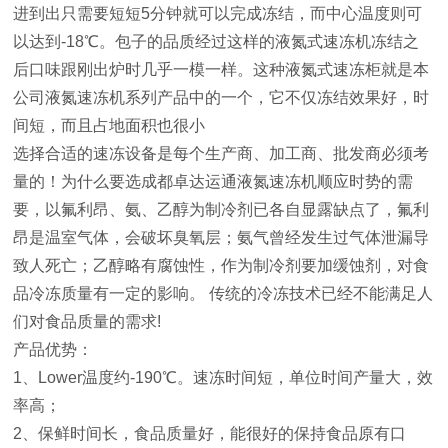
进到出只需要短短5分钟就可以完成冻结，而中心温度则可
以达到-18℃。包子的品质经过这样的液氮式速冻机冻结之
后口味跟刚出炉时几乎一模一样。这种液氮式速冻柜就是本
公司液氮速冻机系列产品中的一个，它不仅冻结效果好，时
间短，而且占地面积也很小
选择合适的速冻设备是每个生产商、加工商、批发商必须考
量的！为什么要选成都卓达运通液氮速冻机顺应时势的需
要，以氟利昂、氨、乙醇为制冷剂已各自显露缺点了，氟利
昂是温室气体，会破坏臭氧层；氨气曾经发生过气体泄漏导
致人死亡；乙醇略有腐蚀性，作为制冷剂要加缓蚀剂，对食
品冷冻质量有一定的影响。 传统的冷冻技术已经不能满足人
们对食品质量的需求!
产品优势：
1、Lower温度约-190℃。速冻时间短，单位时间产量大，效
率高；
2、保鲜时间长，食品质量好，能很好的保持食品原有口