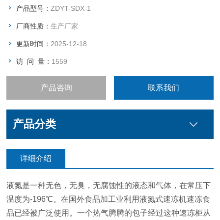
慕斯蛋糕液氮速冻柜/速冻机价格
产品型号：
ZDYT-SDX-1
厂商性质：
生产厂家
更新时间：
2025-12-18
访 问 量：
1559
产品咨询
联系我们
产品分类
详细介绍
液氮是一种无色，无臭，无腐蚀性的液态和气体，在常压下
温度为-196℃。在国外食品加工业利用液氮式速冻机速冻食
品已经被广泛使用。一个热气腾腾的包子经过这种速冻柜从